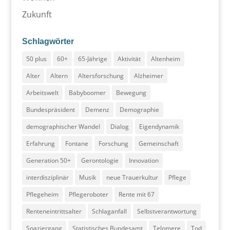
Zukunft
Schlagwörter
50 plus
60+
65-Jährige
Aktivität
Altenheim
Alter
Altern
Altersforschung
Alzheimer
Arbeitswelt
Babyboomer
Bewegung
Bundespräsident
Demenz
Demographie
demographischer Wandel
Dialog
Eigendynamik
Erfahrung
Fontane
Forschung
Gemeinschaft
Generation 50+
Gerontologie
Innovation
interdisziplinär
Musik
neue Trauerkultur
Pflege
Pflegeheim
Pflegeroboter
Rente mit 67
Renteneintrittsalter
Schlaganfall
Selbstverantwortung
Spaziergang
Statistisches Bundesamt
Telomere
Tod