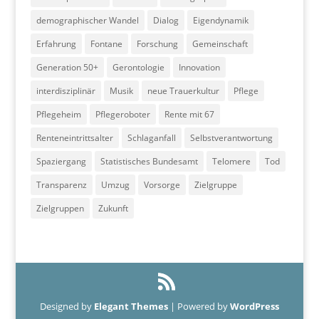
demographischer Wandel
Dialog
Eigendynamik
Erfahrung
Fontane
Forschung
Gemeinschaft
Generation 50+
Gerontologie
Innovation
interdisziplinär
Musik
neue Trauerkultur
Pflege
Pflegeheim
Pflegeroboter
Rente mit 67
Renteneintrittsalter
Schlaganfall
Selbstverantwortung
Spaziergang
Statistisches Bundesamt
Telomere
Tod
Transparenz
Umzug
Vorsorge
Zielgruppe
Zielgruppen
Zukunft
Designed by
Elegant Themes
| Powered by
WordPress