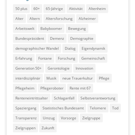
50 plus
60+
65-Jährige
Aktivität
Altenheim
Alter
Altern
Altersforschung
Alzheimer
Arbeitswelt
Babyboomer
Bewegung
Bundespräsident
Demenz
Demographie
demographischer Wandel
Dialog
Eigendynamik
Erfahrung
Fontane
Forschung
Gemeinschaft
Generation 50+
Gerontologie
Innovation
interdisziplinär
Musik
neue Trauerkultur
Pflege
Pflegeheim
Pflegeroboter
Rente mit 67
Renteneintrittsalter
Schlaganfall
Selbstverantwortung
Spaziergang
Statistisches Bundesamt
Telomere
Tod
Transparenz
Umzug
Vorsorge
Zielgruppe
Zielgruppen
Zukunft