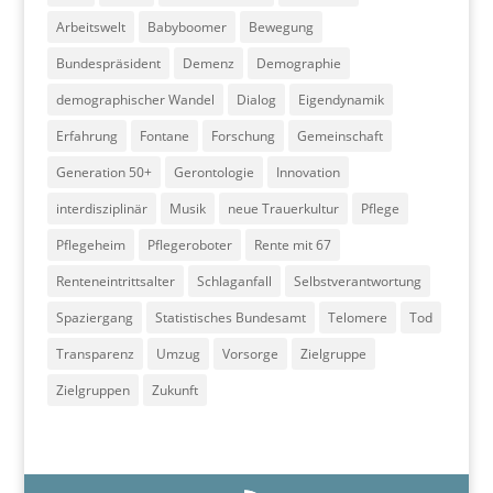
Arbeitswelt
Babyboomer
Bewegung
Bundespräsident
Demenz
Demographie
demographischer Wandel
Dialog
Eigendynamik
Erfahrung
Fontane
Forschung
Gemeinschaft
Generation 50+
Gerontologie
Innovation
interdisziplinär
Musik
neue Trauerkultur
Pflege
Pflegeheim
Pflegeroboter
Rente mit 67
Renteneintrittsalter
Schlaganfall
Selbstverantwortung
Spaziergang
Statistisches Bundesamt
Telomere
Tod
Transparenz
Umzug
Vorsorge
Zielgruppe
Zielgruppen
Zukunft