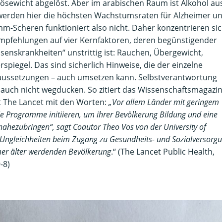
bösewicht abgelöst. Aber im arabischen Raum ist Alkohol au
werden hier die höchsten Wachstumsraten für Alzheimer u
-Scheren funktioniert also nicht. Daher konzentrieren si
mpfehlungen auf vier Kernfaktoren, deren begünstigender
ssenskrankheiten“ unstrittig ist: Rauchen, Übergewicht,
spiegel. Das sind sicherlich Hinweise, die der einzelne
aussetzungen – auch umsetzen kann. Selbstverantwortung
h auch nicht wegducken. So zitiert das Wissenschaftsmagazi
t The Lancet mit den Worten:
„Vor allem Länder mit geringem
e Programme initiieren, um ihrer Bevölkerung Bildung und eine
ahezubringen“, sagt Coautor Theo Vos von der University of
le Ungleichheiten beim Zugang zu Gesundheits- und Sozialversorg
mer älter werdenden Bevölkerung
.“ (The Lancet Public Health,
-8)