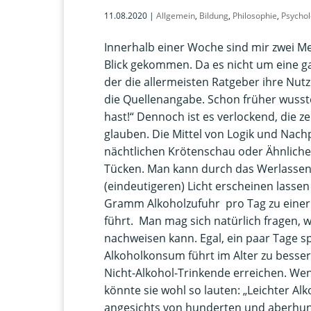
11.08.2020
|
Allgemein
,
Bildung
,
Philosophie
,
Psychol
Innerhalb einer Woche sind mir zwei 
Blick gekommen. Da es nicht um eine g
der die allermeisten Ratgeber ihre Nut
die Quellenangabe. Schon früher wusste 
hast!“ Dennoch ist es verlockend, die z
glauben. Die Mittel von Logik und Nach
nächtlichen Krötenschau oder Ähnliche
Tücken. Man kann durch das Werlassen
(eindeutigeren) Licht erscheinen lassen 
Gramm Alkoholzufuhr pro Tag zu einer
führt. Man mag sich natürlich fragen,
nachweisen kann. Egal, ein paar Tage s
Alkoholkonsum führt im Alter zu bessere
Nicht-Alkohol-Trinkende erreichen. We
könnte sie wohl so lauten: „Leichter A
angesichts von hunderten und aberhun