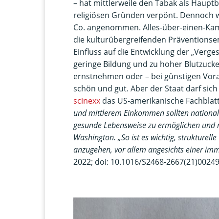
– hat mittlerweile den Tabak als Haupt
religiösen Gründen verpönt. Dennoch 
Co. angenommen. Alles-über-einen-Kamm
die kulturübergreifenden Präventionse
Einfluss auf die Entwicklung der „Verge
geringe Bildung und zu hoher Blutzucker
ernstnehmen oder – bei günstigen Vor
schön und gut. Aber der Staat darf sic
scinexx
das US-amerikanische Fachblat
und mittlerem Einkommen sollten national
gesunde Lebensweise zu ermöglichen und n
Washington. „So ist es wichtig, strukturel
anzugehen, vor allem angesichts einer im
2022; doi: 10.1016/S2468-2667(21)00249