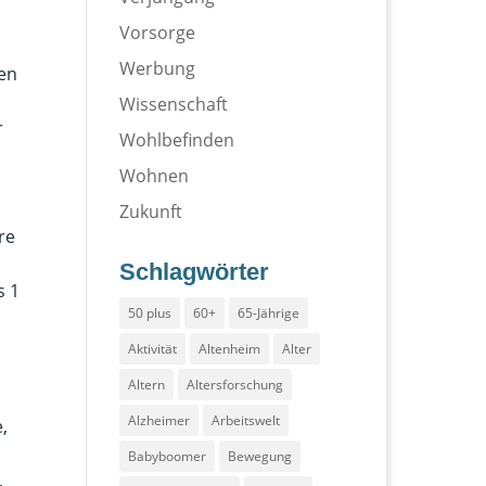
Vorsorge
Werbung
en
Wissenschaft
r
Wohlbefinden
Wohnen
Zukunft
re
Schlagwörter
s 1
50 plus
60+
65-Jährige
Aktivität
Altenheim
Alter
Altern
Altersforschung
Alzheimer
Arbeitswelt
,
Babyboomer
Bewegung
,