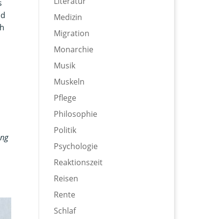
Literatur
s
nd
Medizin
ch
Migration
Monarchie
Musik
Muskeln
n
Pflege
Philosophie
Politik
ung
Psychologie
Reaktionszeit
Reisen
Rente
Schlaf