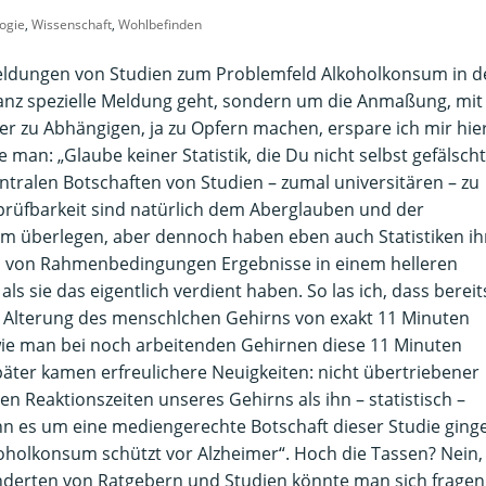
ogie
,
Wissenschaft
,
Wohlbefinden
Meldungen von Studien zum Problemfeld Alkoholkonsum in d
anz spezielle Meldung geht, sondern um die Anmaßung, mit
zer zu Abhängigen, ja zu Opfern machen, erspare ich mir hie
man: „Glaube keiner Statistik, die Du nicht selbst gefälscht
entralen Botschaften von Studien – zumal universitären – zu
prüfbarkeit sind natürlich dem Aberglauben und der
m überlegen, aber dennoch haben eben auch Statistiken ih
 von Rahmenbedingungen Ergebnisse in einem helleren
als sie das eigentlich verdient haben. So las ich, dass bereit
 Alterung des menschlchen Gehirns von exakt 11 Minuten
 wie man bei noch arbeitenden Gehirnen diese 11 Minuten
päter kamen erfreulichere Neuigkeiten: nicht übertriebener
n Reaktionszeiten unseres Gehirns als ihn – statistisch –
nn es um eine mediengerechte Botschaft dieser Studie ginge
lkoholkonsum schützt vor Alzheimer“. Hoch die Tassen? Nein,
derten von Ratgebern und Studien könnte man sich fragen