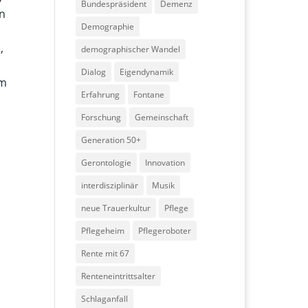
Bundespräsident
Demenz
n
Demographie
,
demographischer Wandel
Dialog
Eigendynamik
em
Erfahrung
Fontane
Forschung
Gemeinschaft
Generation 50+
Gerontologie
Innovation
interdisziplinär
Musik
neue Trauerkultur
Pflege
Pflegeheim
Pflegeroboter
Rente mit 67
Renteneintrittsalter
Schlaganfall