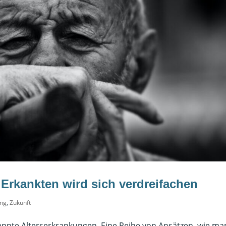
 Erkankten wird sich verdreifachen
ung
,
Zukunft
nnte Alterserkrankungen. Eine Reihe von Ansätzen, wie ma