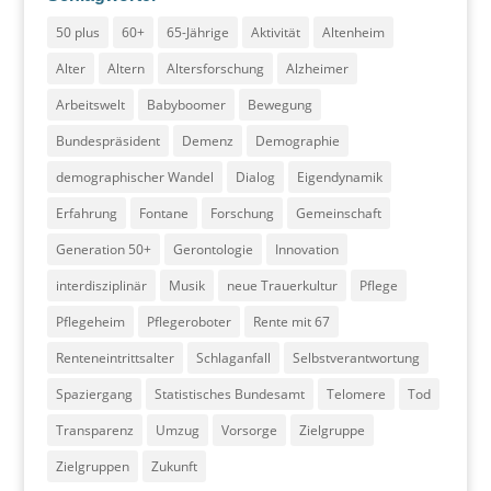
50 plus
60+
65-Jährige
Aktivität
Altenheim
Alter
Altern
Altersforschung
Alzheimer
Arbeitswelt
Babyboomer
Bewegung
Bundespräsident
Demenz
Demographie
demographischer Wandel
Dialog
Eigendynamik
Erfahrung
Fontane
Forschung
Gemeinschaft
Generation 50+
Gerontologie
Innovation
interdisziplinär
Musik
neue Trauerkultur
Pflege
Pflegeheim
Pflegeroboter
Rente mit 67
Renteneintrittsalter
Schlaganfall
Selbstverantwortung
Spaziergang
Statistisches Bundesamt
Telomere
Tod
Transparenz
Umzug
Vorsorge
Zielgruppe
Zielgruppen
Zukunft