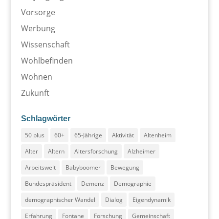
Vorsorge
Werbung
Wissenschaft
Wohlbefinden
Wohnen
Zukunft
Schlagwörter
50 plus
60+
65-Jährige
Aktivität
Altenheim
Alter
Altern
Altersforschung
Alzheimer
Arbeitswelt
Babyboomer
Bewegung
Bundespräsident
Demenz
Demographie
demographischer Wandel
Dialog
Eigendynamik
Erfahrung
Fontane
Forschung
Gemeinschaft