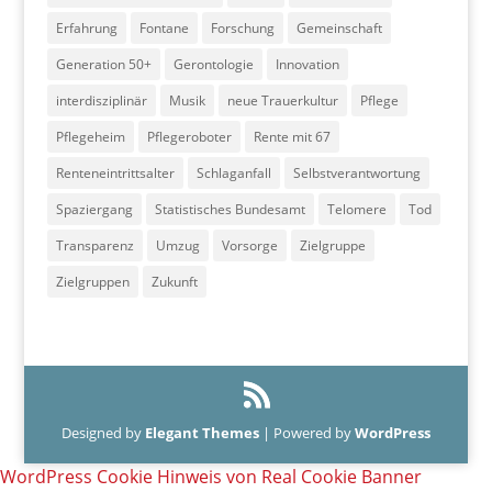
Erfahrung
Fontane
Forschung
Gemeinschaft
Generation 50+
Gerontologie
Innovation
interdisziplinär
Musik
neue Trauerkultur
Pflege
Pflegeheim
Pflegeroboter
Rente mit 67
Renteneintrittsalter
Schlaganfall
Selbstverantwortung
Spaziergang
Statistisches Bundesamt
Telomere
Tod
Transparenz
Umzug
Vorsorge
Zielgruppe
Zielgruppen
Zukunft
Designed by
Elegant Themes
| Powered by
WordPress
WordPress Cookie Hinweis von Real Cookie Banner