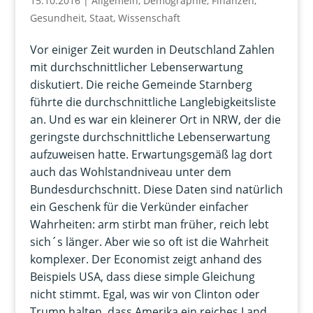
15.10.2016
|
Allgemein
,
Demographie
,
Finanzen
,
Gesundheit
,
Staat
,
Wissenschaft
Vor einiger Zeit wurden in Deutschland Zahlen
mit durchschnittlicher Lebenserwartung
diskutiert. Die reiche Gemeinde Starnberg
führte die durchschnittliche Langlebigkeitsliste
an. Und es war ein kleinerer Ort in NRW, der die
geringste durchschnittliche Lebenserwartung
aufzuweisen hatte. Erwartungsgemäß lag dort
auch das Wohlstandniveau unter dem
Bundesdurchschnitt. Diese Daten sind natürlich
ein Geschenk für die Verkünder einfacher
Wahrheiten: arm stirbt man früher, reich lebt
sich´s länger. Aber wie so oft ist die Wahrheit
komplexer. Der Economist zeigt anhand des
Beispiels USA, dass diese simple Gleichung
nicht stimmt. Egal, was wir von Clinton oder
Trump halten, dass Amerika ein reiches Land