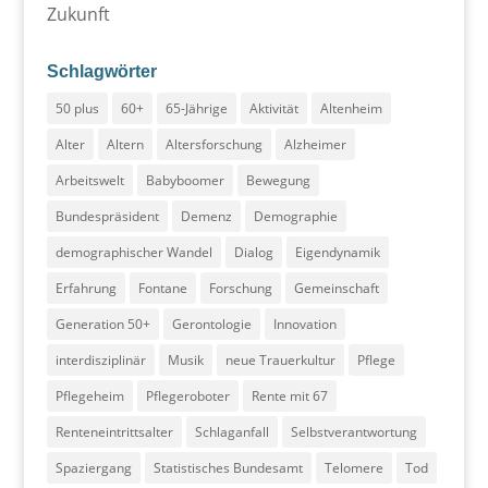
Zukunft
Schlagwörter
50 plus
60+
65-Jährige
Aktivität
Altenheim
Alter
Altern
Altersforschung
Alzheimer
Arbeitswelt
Babyboomer
Bewegung
Bundespräsident
Demenz
Demographie
demographischer Wandel
Dialog
Eigendynamik
Erfahrung
Fontane
Forschung
Gemeinschaft
Generation 50+
Gerontologie
Innovation
interdisziplinär
Musik
neue Trauerkultur
Pflege
Pflegeheim
Pflegeroboter
Rente mit 67
Renteneintrittsalter
Schlaganfall
Selbstverantwortung
Spaziergang
Statistisches Bundesamt
Telomere
Tod