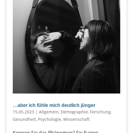
…aber ich fühle mich deutlich jünger
15.05.2023
|
Allgemein
,
Demographie
,
Forschung
,
Gesundheit
,
Psychologie
,
Wissenschaft
Kennen Sie das Phänomen? Sie fragen