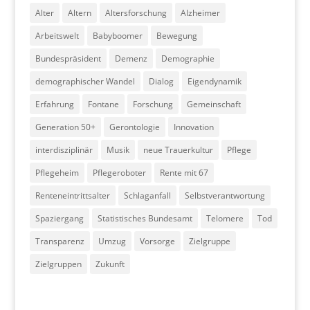
Alter
Altern
Altersforschung
Alzheimer
Arbeitswelt
Babyboomer
Bewegung
Bundespräsident
Demenz
Demographie
demographischer Wandel
Dialog
Eigendynamik
Erfahrung
Fontane
Forschung
Gemeinschaft
Generation 50+
Gerontologie
Innovation
interdisziplinär
Musik
neue Trauerkultur
Pflege
Pflegeheim
Pflegeroboter
Rente mit 67
Renteneintrittsalter
Schlaganfall
Selbstverantwortung
Spaziergang
Statistisches Bundesamt
Telomere
Tod
Transparenz
Umzug
Vorsorge
Zielgruppe
Zielgruppen
Zukunft