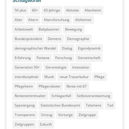
Schlagwörter
50 plus
60+
65-Jährige
Aktivität
Altenheim
Alter
Altern
Altersforschung
Alzheimer
Arbeitswelt
Babyboomer
Bewegung
Bundespräsident
Demenz
Demographie
demographischer Wandel
Dialog
Eigendynamik
Erfahrung
Fontane
Forschung
Gemeinschaft
Generation 50+
Gerontologie
Innovation
interdisziplinär
Musik
neue Trauerkultur
Pflege
Pflegeheim
Pflegeroboter
Rente mit 67
Renteneintrittsalter
Schlaganfall
Selbstverantwortung
Spaziergang
Statistisches Bundesamt
Telomere
Tod
Transparenz
Umzug
Vorsorge
Zielgruppe
Zielgruppen
Zukunft