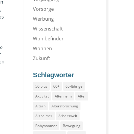
en
Vorsorge
,
as
Werbung
Wissenschaft
Wohlbefinden
z-
Wohnen
r
Zukunft
en
Schlagwörter
50 plus
60+
65-Jährige
Aktivität
Altenheim
Alter
Altern
Altersforschung
Alzheimer
Arbeitswelt
Babyboomer
Bewegung