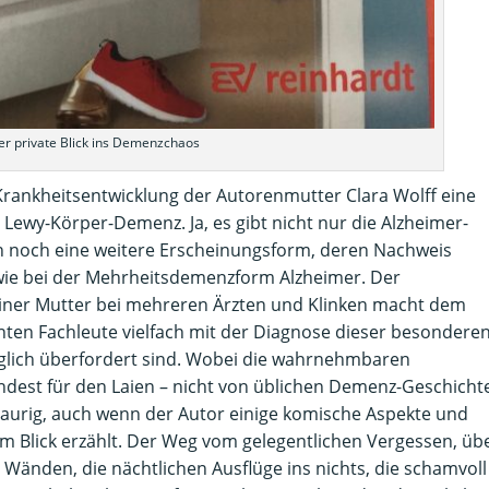
er private Blick ins Demenzchaos
Krankheitsentwicklung der Autorenmutter Clara Wolff eine
 Lewy-Körper-Demenz. Ja, es gibt nicht nur die Alzheimer-
 noch eine weitere Erscheinungsform, deren Nachweis
st wie bei der Mehrheitsdemenzform Alzheimer. Der
einer Mutter bei mehreren Ärzten und Klinken macht dem
nnten Fachleute vielfach mit der Diagnose dieser besondere
nglich überfordert sind. Wobei die wahrnehmbaren
indest für den Laien – nicht von üblichen Demenz-Geschicht
traurig, auch wenn der Autor einige komische Aspekte und
 Blick erzählt. Der Weg vom gelegentlichen Vergessen, üb
 Wänden, die nächtlichen Ausflüge ins nichts, die schamvoll