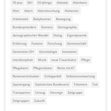
50 plus
60+
65-Jährige
Aktivität
Altenheim
Alter
Altern
Altersforschung
Alzheimer
Arbeitswelt
Babyboomer
Bewegung
Bundespräsident
Demenz
Demographie
demographischer Wandel
Dialog
Eigendynamik
Erfahrung
Fontane
Forschung
Gemeinschaft
Generation 50+
Gerontologie
Innovation
interdisziplinär
Musik
neue Trauerkultur
Pflege
Pflegeheim
Pflegeroboter
Rente mit 67
Renteneintrittsalter
Schlaganfall
Selbstverantwortung
Spaziergang
Statistisches Bundesamt
Telomere
Tod
Transparenz
Umzug
Vorsorge
Zielgruppe
Zielgruppen
Zukunft