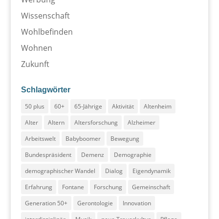
Wissenschaft
Wohlbefinden
Wohnen
Zukunft
Schlagwörter
50 plus
60+
65-Jährige
Aktivität
Altenheim
Alter
Altern
Altersforschung
Alzheimer
Arbeitswelt
Babyboomer
Bewegung
Bundespräsident
Demenz
Demographie
demographischer Wandel
Dialog
Eigendynamik
Erfahrung
Fontane
Forschung
Gemeinschaft
Generation 50+
Gerontologie
Innovation