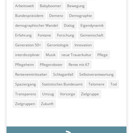
Arbeitswelt
Babyboomer
Bewegung
Bundespräsident
Demenz
Demographie
demographischer Wandel
Dialog
Eigendynamik
Erfahrung
Fontane
Forschung
Gemeinschaft
Generation 50+
Gerontologie
Innovation
interdisziplinär
Musik
neue Trauerkultur
Pflege
Pflegeheim
Pflegeroboter
Rente mit 67
Renteneintrittsalter
Schlaganfall
Selbstverantwortung
Spaziergang
Statistisches Bundesamt
Telomere
Tod
Transparenz
Umzug
Vorsorge
Zielgruppe
Zielgruppen
Zukunft