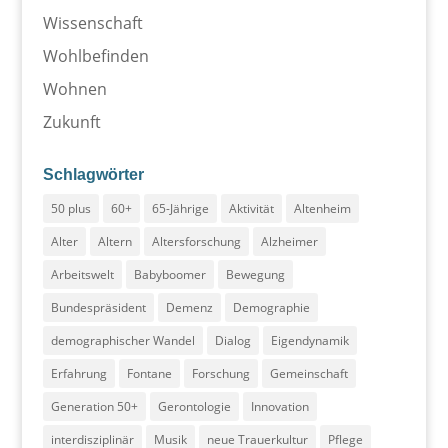
Wissenschaft
Wohlbefinden
Wohnen
Zukunft
Schlagwörter
50 plus
60+
65-Jährige
Aktivität
Altenheim
Alter
Altern
Altersforschung
Alzheimer
Arbeitswelt
Babyboomer
Bewegung
Bundespräsident
Demenz
Demographie
demographischer Wandel
Dialog
Eigendynamik
Erfahrung
Fontane
Forschung
Gemeinschaft
Generation 50+
Gerontologie
Innovation
interdisziplinär
Musik
neue Trauerkultur
Pflege