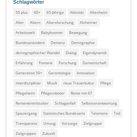
Schlagwörter
50 plus
60+
65-Jährige
Aktivität
Altenheim
Alter
Altern
Altersforschung
Alzheimer
Arbeitswelt
Babyboomer
Bewegung
Bundespräsident
Demenz
Demographie
demographischer Wandel
Dialog
Eigendynamik
Erfahrung
Fontane
Forschung
Gemeinschaft
Generation 50+
Gerontologie
Innovation
interdisziplinär
Musik
neue Trauerkultur
Pflege
Pflegeheim
Pflegeroboter
Rente mit 67
Renteneintrittsalter
Schlaganfall
Selbstverantwortung
Spaziergang
Statistisches Bundesamt
Telomere
Tod
Transparenz
Umzug
Vorsorge
Zielgruppe
Zielgruppen
Zukunft