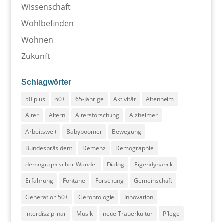
Wissenschaft
Wohlbefinden
Wohnen
Zukunft
Schlagwörter
50 plus
60+
65-Jährige
Aktivität
Altenheim
Alter
Altern
Altersforschung
Alzheimer
Arbeitswelt
Babyboomer
Bewegung
Bundespräsident
Demenz
Demographie
demographischer Wandel
Dialog
Eigendynamik
Erfahrung
Fontane
Forschung
Gemeinschaft
Generation 50+
Gerontologie
Innovation
interdisziplinär
Musik
neue Trauerkultur
Pflege