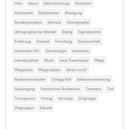
Alter
Altern
Altersforschung
Alzheimer
Arbeitswelt
Babyboomer
Bewegung
Bundespräsident
Demenz
Demographie
demographischer Wandel
Dialog
Eigendynamik
Erfahrung
Fontane
Forschung
Gemeinschaft
Generation 50+
Gerontologie
Innovation
interdisziplinär
Musik
neue Trauerkultur
Pflege
Pflegeheim
Pflegeroboter
Rente mit 67
Renteneintrittsalter
Schlaganfall
Selbstverantwortung
Spaziergang
Statistisches Bundesamt
Telomere
Tod
Transparenz
Umzug
Vorsorge
Zielgruppe
Zielgruppen
Zukunft