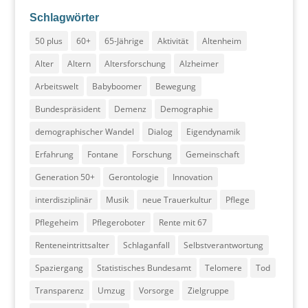
Schlagwörter
50 plus
60+
65-Jährige
Aktivität
Altenheim
Alter
Altern
Altersforschung
Alzheimer
Arbeitswelt
Babyboomer
Bewegung
Bundespräsident
Demenz
Demographie
demographischer Wandel
Dialog
Eigendynamik
Erfahrung
Fontane
Forschung
Gemeinschaft
Generation 50+
Gerontologie
Innovation
interdisziplinär
Musik
neue Trauerkultur
Pflege
Pflegeheim
Pflegeroboter
Rente mit 67
Renteneintrittsalter
Schlaganfall
Selbstverantwortung
Spaziergang
Statistisches Bundesamt
Telomere
Tod
Transparenz
Umzug
Vorsorge
Zielgruppe