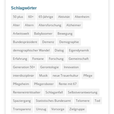
Schlagwörter
50 plus
60+
65-Jährige
Aktivität
Altenheim
Alter
Altern
Altersforschung
Alzheimer
Arbeitswelt
Babyboomer
Bewegung
Bundespräsident
Demenz
Demographie
demographischer Wandel
Dialog
Eigendynamik
Erfahrung
Fontane
Forschung
Gemeinschaft
Generation 50+
Gerontologie
Innovation
interdisziplinär
Musik
neue Trauerkultur
Pflege
Pflegeheim
Pflegeroboter
Rente mit 67
Renteneintrittsalter
Schlaganfall
Selbstverantwortung
Spaziergang
Statistisches Bundesamt
Telomere
Tod
Transparenz
Umzug
Vorsorge
Zielgruppe