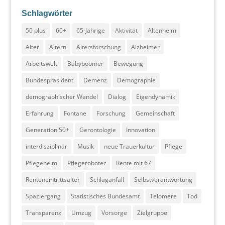
Schlagwörter
50 plus
60+
65-Jährige
Aktivität
Altenheim
Alter
Altern
Altersforschung
Alzheimer
Arbeitswelt
Babyboomer
Bewegung
Bundespräsident
Demenz
Demographie
demographischer Wandel
Dialog
Eigendynamik
Erfahrung
Fontane
Forschung
Gemeinschaft
Generation 50+
Gerontologie
Innovation
interdisziplinär
Musik
neue Trauerkultur
Pflege
Pflegeheim
Pflegeroboter
Rente mit 67
Renteneintrittsalter
Schlaganfall
Selbstverantwortung
Spaziergang
Statistisches Bundesamt
Telomere
Tod
Transparenz
Umzug
Vorsorge
Zielgruppe