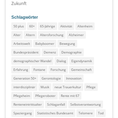
Zukunft
Schlagwörter
50 plus
60+
65-Jährige
Aktivität
Altenheim
Alter
Altern
Altersforschung
Alzheimer
Arbeitswelt
Babyboomer
Bewegung
Bundespräsident
Demenz
Demographie
demographischer Wandel
Dialog
Eigendynamik
Erfahrung
Fontane
Forschung
Gemeinschaft
Generation 50+
Gerontologie
Innovation
interdisziplinär
Musik
neue Trauerkultur
Pflege
Pflegeheim
Pflegeroboter
Rente mit 67
Renteneintrittsalter
Schlaganfall
Selbstverantwortung
Spaziergang
Statistisches Bundesamt
Telomere
Tod