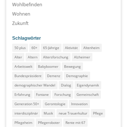
Wohlbefinden
Wohnen
Zukunft
Schlagwörter
50 plus
60+
65-Jährige
Aktivität
Altenheim
Alter
Altern
Altersforschung
Alzheimer
Arbeitswelt
Babyboomer
Bewegung
Bundespräsident
Demenz
Demographie
demographischer Wandel
Dialog
Eigendynamik
Erfahrung
Fontane
Forschung
Gemeinschaft
Generation 50+
Gerontologie
Innovation
interdisziplinär
Musik
neue Trauerkultur
Pflege
Pflegeheim
Pflegeroboter
Rente mit 67