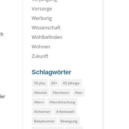
Vorsorge
Werbung
Wissenschaft
ch
Wohlbefinden
Wohnen
Zukunft
Schlagwörter
50 plus
60+
65-Jährige
n
Aktivität
Altenheim
Alter
der
Altern
Altersforschung
Alzheimer
Arbeitswelt
Babyboomer
Bewegung