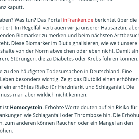
nz kaputt.
haben? Was tun? Das Portal
inFranken.de
berichtet über die
tiert. Im Regelfall vertrauen wir ja unserer Hausärztin, abe
e folgenden Biomarker zu merken und beim nächsten Arztbesuc
ht. Diese Biomarker im Blut signalisieren, wie weit unsere
shalte von der Norm abweichen oder eben nicht. Damit sin
rere Störungen, die zu Diabetes oder Krebs führen können.
le zu den häufigsten Todesursachen in Deutschland. Eine
 Leben besonders wichtig. Zeigt das Blutbild einen erhöhten
auf ein erhöhtes Risiko für Herzinfarkt und Schlaganfall. Die
muss man aber wirklich nicht kennen.
t ist
Homocystein
. Erhöhte Werte deuten auf ein Risiko für
krankungen wie Schlaganfall oder Thrombose hin. Die Erhöh
hin, zum anderen können Rauchen oder ein Mangel an den
höhen.