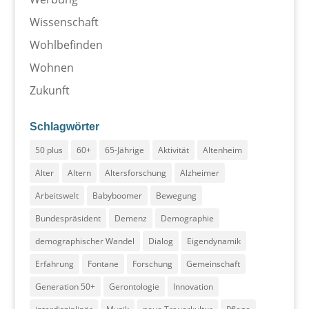
Wissenschaft
Wohlbefinden
Wohnen
Zukunft
Schlagwörter
50 plus
60+
65-Jährige
Aktivität
Altenheim
Alter
Altern
Altersforschung
Alzheimer
Arbeitswelt
Babyboomer
Bewegung
Bundespräsident
Demenz
Demographie
demographischer Wandel
Dialog
Eigendynamik
Erfahrung
Fontane
Forschung
Gemeinschaft
Generation 50+
Gerontologie
Innovation