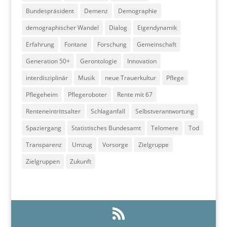
Bundespräsident
Demenz
Demographie
demographischer Wandel
Dialog
Eigendynamik
Erfahrung
Fontane
Forschung
Gemeinschaft
Generation 50+
Gerontologie
Innovation
interdisziplinär
Musik
neue Trauerkultur
Pflege
Pflegeheim
Pflegeroboter
Rente mit 67
Renteneintrittsalter
Schlaganfall
Selbstverantwortung
Spaziergang
Statistisches Bundesamt
Telomere
Tod
Transparenz
Umzug
Vorsorge
Zielgruppe
Zielgruppen
Zukunft