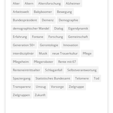
Alter
Altern
Altersforschung
Alzheimer
Arbeitswelt
Babyboomer
Bewegung
Bundespräsident
Demenz
Demographie
demographischer Wandel
Dialog
Eigendynamik
Erfahrung
Fontane
Forschung
Gemeinschaft
Generation 50+
Gerontologie
Innovation
interdisziplinär
Musik
neue Trauerkultur
Pflege
Pflegeheim
Pflegeroboter
Rente mit 67
Renteneintrittsalter
Schlaganfall
Selbstverantwortung
Spaziergang
Statistisches Bundesamt
Telomere
Tod
Transparenz
Umzug
Vorsorge
Zielgruppe
Zielgruppen
Zukunft