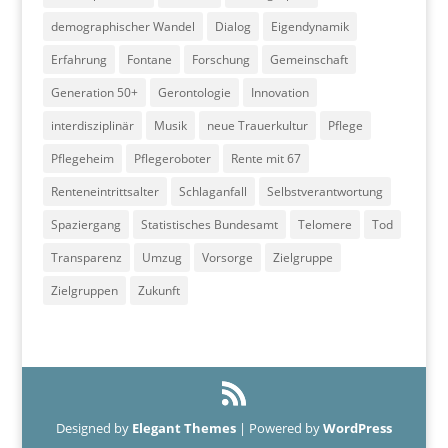
demographischer Wandel
Dialog
Eigendynamik
Erfahrung
Fontane
Forschung
Gemeinschaft
Generation 50+
Gerontologie
Innovation
interdisziplinär
Musik
neue Trauerkultur
Pflege
Pflegeheim
Pflegeroboter
Rente mit 67
Renteneintrittsalter
Schlaganfall
Selbstverantwortung
Spaziergang
Statistisches Bundesamt
Telomere
Tod
Transparenz
Umzug
Vorsorge
Zielgruppe
Zielgruppen
Zukunft
Designed by
Elegant Themes
| Powered by
WordPress