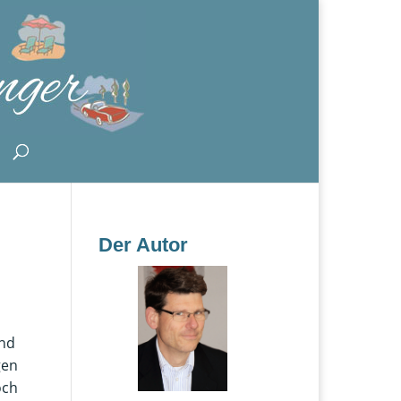
Der Autor
und
gen
och