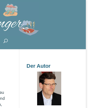
Der Autor
nau
und
n,