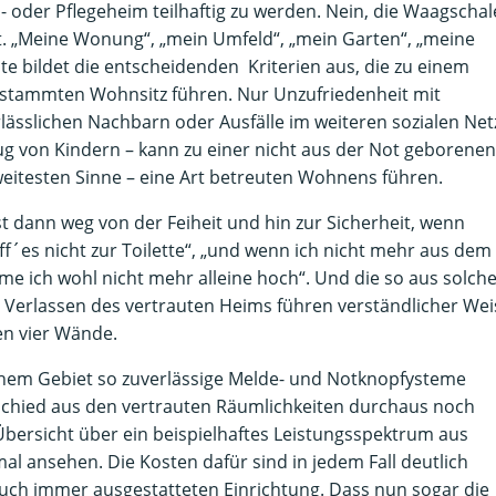
- oder Pflegeheim teilhaftig zu werden. Nein, die Waagschal
heit. „Meine Wonung“, „mein Umfeld“, „mein Garten“, „meine
bildet die entscheidenden Kriterien aus, die zu einem
estammten Wohnsitz führen. Nur Unzufriedenheit mit
ässlichen Nachbarn oder Ausfälle im weiteren sozialen Net
ug von Kindern – kann zu einer nicht aus der Not geborenen
weitesten Sinne – eine Art betreuten Wohnens führen.
t dann weg von der Feiheit und hin zur Sicherheit, wenn
aff´es nicht zur Toilette“, „und wenn ich nicht mehr aus dem
mme ich wohl nicht mehr alleine hoch“. Und die so aus solch
Verlassen des vertrauten Heims führen verständlicher Wei
en vier Wände.
schem Gebiet so zuverlässige Melde- und Notknopfysteme
bschied aus den vertrauten Räumlichkeiten durchaus noch
bersicht über ein beispielhaftes Leistungsspektrum aus
al ansehen. Die Kosten dafür sind in jedem Fall deutlich
auch immer ausgestatteten Einrichtung. Dass nun sogar die