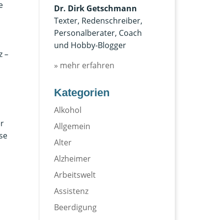
e
Dr. Dirk Getschmann
Texter, Redenschreiber,
Personalberater, Coach
und Hobby-Blogger
z –
» mehr erfahren
Kategorien
Alkohol
er
Allgemein
se
Alter
Alzheimer
Arbeitswelt
Assistenz
Beerdigung