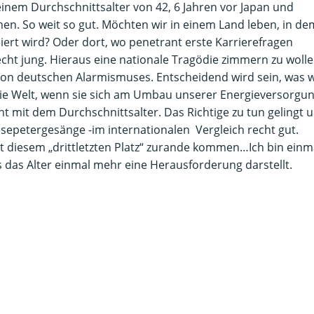
einem Durchschnittsalter von 42, 6 Jahren vor Japan und
en. So weit so gut. Möchten wir in einem Land leben, in de
ert wird? Oder dort, wo penetrant erste Karrierefragen
echt jung. Hieraus eine nationale Tragödie zimmern zu wolle
ion deutschen Alarmismuses. Entscheidend wird sein, was w
die Welt, wenn sie sich am Umbau unserer Energieversorgu
t mit dem Durchschnittsalter. Das Richtige zu tun gelingt 
iesepetergesänge -im internationalen Vergleich recht gut.
mit diesem „drittletzten Platz“ zurande kommen…Ich bin einm
s das Alter einmal mehr eine Herausforderung darstellt.