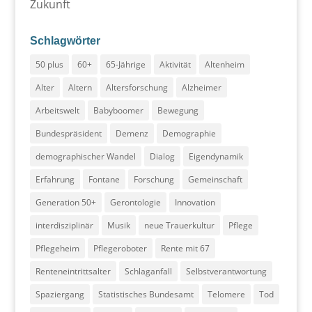
Zukunft
Schlagwörter
50 plus
60+
65-Jährige
Aktivität
Altenheim
Alter
Altern
Altersforschung
Alzheimer
Arbeitswelt
Babyboomer
Bewegung
Bundespräsident
Demenz
Demographie
demographischer Wandel
Dialog
Eigendynamik
Erfahrung
Fontane
Forschung
Gemeinschaft
Generation 50+
Gerontologie
Innovation
interdisziplinär
Musik
neue Trauerkultur
Pflege
Pflegeheim
Pflegeroboter
Rente mit 67
Renteneintrittsalter
Schlaganfall
Selbstverantwortung
Spaziergang
Statistisches Bundesamt
Telomere
Tod