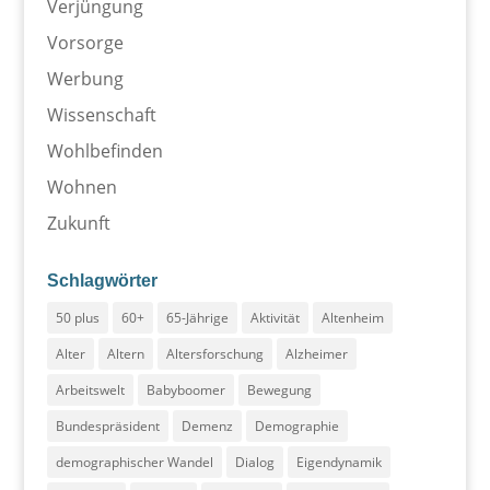
Verjüngung
Vorsorge
Werbung
Wissenschaft
Wohlbefinden
Wohnen
Zukunft
Schlagwörter
50 plus
60+
65-Jährige
Aktivität
Altenheim
Alter
Altern
Altersforschung
Alzheimer
Arbeitswelt
Babyboomer
Bewegung
Bundespräsident
Demenz
Demographie
demographischer Wandel
Dialog
Eigendynamik