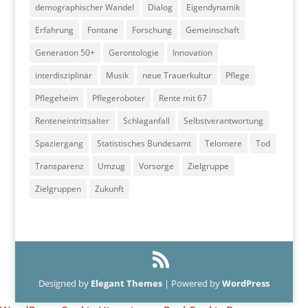
demographischer Wandel
Dialog
Eigendynamik
Erfahrung
Fontane
Forschung
Gemeinschaft
Generation 50+
Gerontologie
Innovation
interdisziplinär
Musik
neue Trauerkultur
Pflege
Pflegeheim
Pflegeroboter
Rente mit 67
Renteneintrittsalter
Schlaganfall
Selbstverantwortung
Spaziergang
Statistisches Bundesamt
Telomere
Tod
Transparenz
Umzug
Vorsorge
Zielgruppe
Zielgruppen
Zukunft
Designed by
Elegant Themes
| Powered by
WordPress