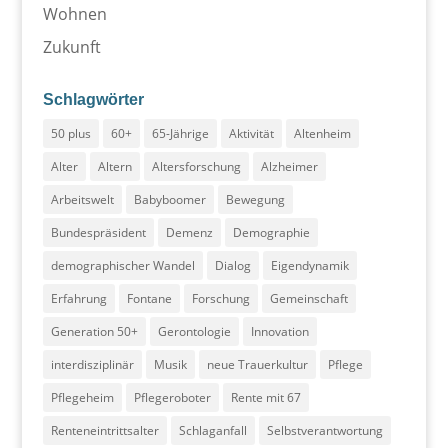
Wohnen
Zukunft
Schlagwörter
50 plus
60+
65-Jährige
Aktivität
Altenheim
Alter
Altern
Altersforschung
Alzheimer
Arbeitswelt
Babyboomer
Bewegung
Bundespräsident
Demenz
Demographie
demographischer Wandel
Dialog
Eigendynamik
Erfahrung
Fontane
Forschung
Gemeinschaft
Generation 50+
Gerontologie
Innovation
interdisziplinär
Musik
neue Trauerkultur
Pflege
Pflegeheim
Pflegeroboter
Rente mit 67
Renteneintrittsalter
Schlaganfall
Selbstverantwortung