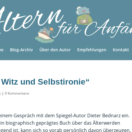
me
Blog-Archiv
Über den Autor
Empfehlungen
Kontakt
l Witz und Selbstironie“
s
|
0 Kommentare
inem Gespräch mit dem Spiegel-Autor Dieter Bednarz ein.
r ein biographisch geprägtes Buch über das Älterwerden
egend ist, kann sich so vorab persönlich davon überzeugen,