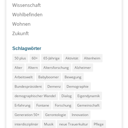
Wissenschaft
Wohlbefinden
Wohnen
Zukunft
Schlagwörter
50 plus
60+
65-Jährige
Aktivität
Altenheim
Alter
Altern
Altersforschung
Alzheimer
Arbeitswelt
Babyboomer
Bewegung
Bundespräsident
Demenz
Demographie
demographischer Wandel
Dialog
Eigendynamik
Erfahrung
Fontane
Forschung
Gemeinschaft
Generation 50+
Gerontologie
Innovation
interdisziplinär
Musik
neue Trauerkultur
Pflege