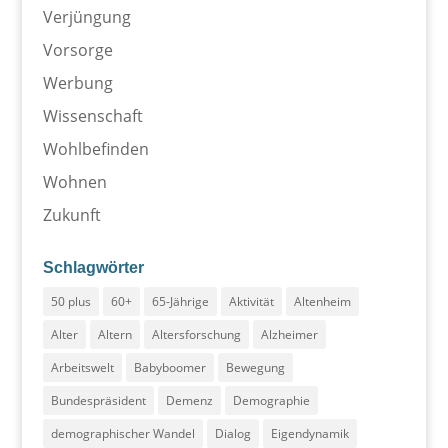
Verjüngung
Vorsorge
Werbung
Wissenschaft
Wohlbefinden
Wohnen
Zukunft
Schlagwörter
50 plus
60+
65-Jährige
Aktivität
Altenheim
Alter
Altern
Altersforschung
Alzheimer
Arbeitswelt
Babyboomer
Bewegung
Bundespräsident
Demenz
Demographie
demographischer Wandel
Dialog
Eigendynamik