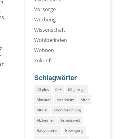
en
Vorsorge
,
as
Werbung
Wissenschaft
Wohlbefinden
z-
Wohnen
r
Zukunft
en
Schlagwörter
50 plus
60+
65-Jährige
Aktivität
Altenheim
Alter
Altern
Altersforschung
Alzheimer
Arbeitswelt
Babyboomer
Bewegung