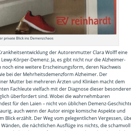
er private Blick ins Demenzchaos
Krankheitsentwicklung der Autorenmutter Clara Wolff eine
 Lewy-Körper-Demenz. Ja, es gibt nicht nur die Alzheimer-
 noch eine weitere Erscheinungsform, deren Nachweis
st wie bei der Mehrheitsdemenzform Alzheimer. Der
einer Mutter bei mehreren Ärzten und Klinken macht dem
nnten Fachleute vielfach mit der Diagnose dieser besondere
nglich überfordert sind. Wobei die wahrnehmbaren
indest für den Laien – nicht von üblichen Demenz-Geschicht
traurig, auch wenn der Autor einige komische Aspekte und
 Blick erzählt. Der Weg vom gelegentlichen Vergessen, üb
 Wänden, die nächtlichen Ausflüge ins nichts, die schamvoll