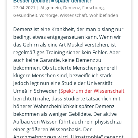
Besser gebildet = später dement?
27.04.2021
|
Allgemein
,
Demenz
,
Forschung
,
Gesundheit
,
Vorsorge
,
Wissenschaft
,
Wohlbefinden
Demenz ist eine Krankheit, der man bislang nur
bedingt etwas entgegensetzen kann. Wenn wir
das Gehirn als eine Art Muskel verstehen, ist
regelmäßiges Training sicher kein Fehler. Aber
auch keine Garantie, keine Demenz zu
bekommen. Ob studierte Menschen generell
klügere Menschen sind, bezweifle ich stark.
Jedoch legt nun eine Studie der Universität
Umeå in Schweden (
Spektrum der Wissenschaft
berichtet) nahe, dass Studierte tatsächlich mit
höherer Wahrscheinlichkeit später Demenz
bekommen als weniger Gebildete. Der aktive
Aufbau von Wissen führt auch rein physisch zu
einer größeren Wissensbasis. Der
Abschmelzprozess wird „Hirnatrophie“ genannt.